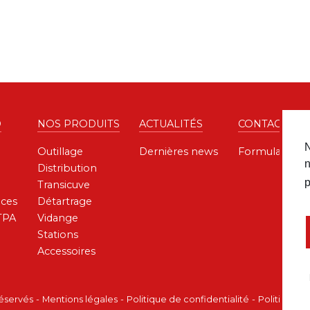
D
NOS PRODUITS
ACTUALITÉS
CONTACT
N
Outillage
Dernières news
Formulaire de
n
Distribution
p
Transicuve
ces
Détartrage
TPA
Vidange
Stations
Accessoires
réservés
Mentions légales
Politique de confidentialité
Politique d