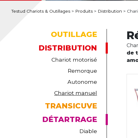
Testud Chariots & Outillages
>
Produits
>
Distribution
>
Char
R
OUTILLAGE
Char
DISTRIBUTION
de t
Chariot motorisé
amo
Remorque
Autonome
Chariot manuel
TRANSICUVE
DÉTARTRAGE
Diable