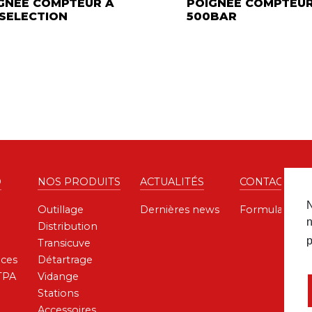
GNEE COMPTEUR A
POIGNEE COMPTEUR
SELECTION
500BAR
D
NOS PRODUITS
ACTUALITÉS
CONTACT
N
Outillage
Dernières news
Formulaire de
n
Distribution
p
Transicuve
ces
Détartrage
TPA
Vidange
Stations
Accessoires