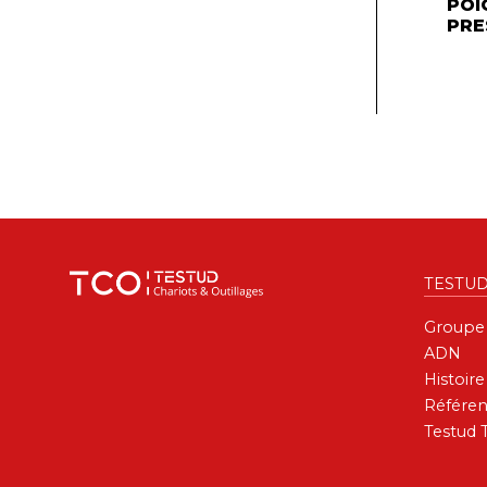
POI
PRE
TESTU
Groupe
ADN
Histoire
Référen
Testud 