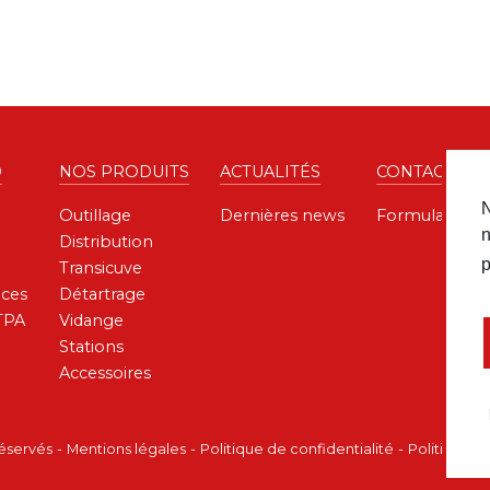
D
NOS PRODUITS
ACTUALITÉS
CONTACT
N
Outillage
Dernières news
Formulaire de
n
Distribution
p
Transicuve
ces
Détartrage
TPA
Vidange
Stations
Accessoires
réservés
Mentions légales
Politique de confidentialité
Politique d