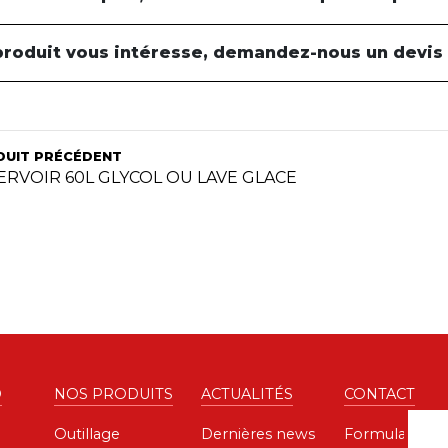
produit vous intéresse, demandez-nous un devis
DUIT PRÉCÉDENT
ERVOIR 60L GLYCOL OU LAVE GLACE
D
NOS PRODUITS
ACTUALITÉS
CONTACT
Outillage
Dernières news
Formulaire de