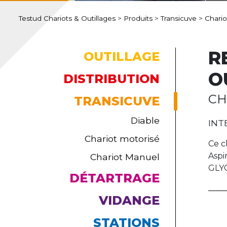
Testud Chariots & Outillages
>
Produits
>
Transicuve
>
Chari
R
OUTILLAGE
O
DISTRIBUTION
CH
TRANSICUVE
Diable
INT
Chariot motorisé
Ce c
Aspi
Chariot Manuel
GLY
DÉTARTRAGE
VIDANGE
STATIONS