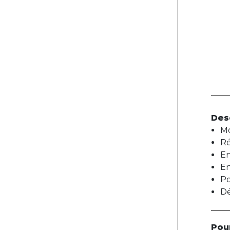
Des
Mo
Ré
En
En
Po
Dé
Pou