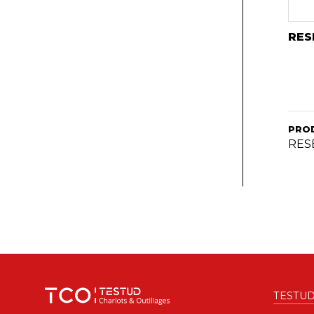
RES
PRO
RES
TESTU