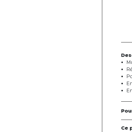
Des
Mo
Ré
Po
En
En
Pou
Ce 