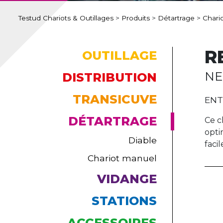
Testud Chariots & Outillages
>
Produits
>
Détartrage
>
Chari
R
OUTILLAGE
NE
DISTRIBUTION
TRANSICUVE
ENT
DÉTARTRAGE
Ce c
opti
Diable
faci
Chariot manuel
VIDANGE
STATIONS
ACCESSOIRES