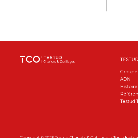
TESTU
Groupe
ADN
Histoire
Référen
Testud 
Copyright © 2026 Testud Chariots & Outillages • Tous droits 