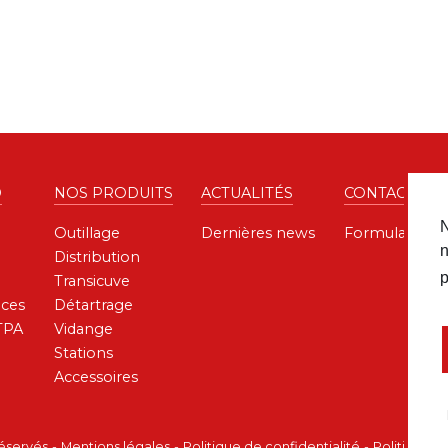
D
NOS PRODUITS
ACTUALITÉS
CONTACT
N
Outillage
Dernières news
Formulaire de
n
Distribution
p
Transicuve
ces
Détartrage
TPA
Vidange
Stations
Accessoires
réservés
Mentions légales
Politique de confidentialité
Politique d