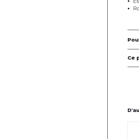
Es
Ro
Pou
Ce 
D'au