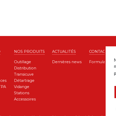
D
NOS PRODUITS
ACTUALITÉS
CONTACT
N
Outillage
Dernières news
Formulaire de
n
Distribution
p
Transicuve
ces
Détartrage
TPA
Vidange
Stations
Accessoires