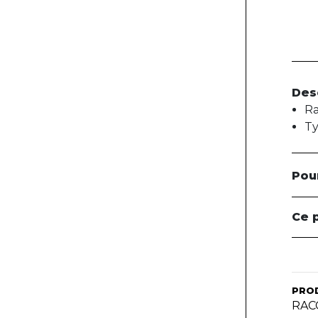
Des
Ra
T
Pou
Ce 
PRO
RAC