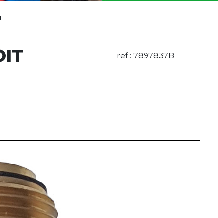
T
IT
ref : 7897837B