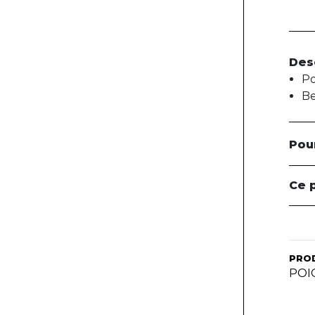
Des
Po
Be
Pou
Ce 
PRO
POI