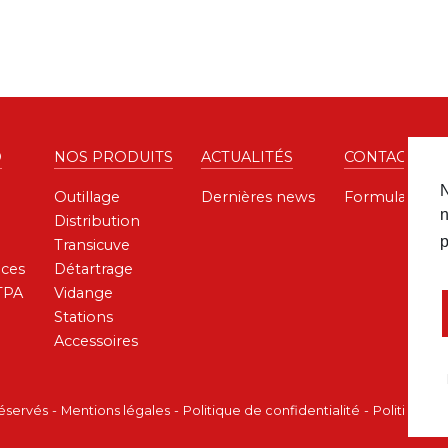
D
NOS PRODUITS
ACTUALITÉS
CONTACT
N
Outillage
Dernières news
Formulaire de
n
Distribution
p
Transicuve
ces
Détartrage
TPA
Vidange
Stations
Accessoires
réservés
Mentions légales
Politique de confidentialité
Politique d