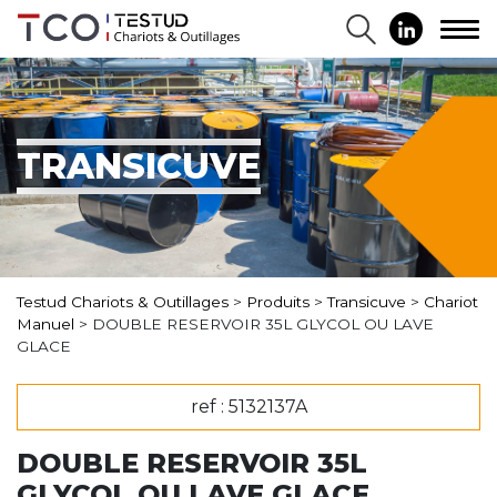
TRANSICUVE
Testud Chariots & Outillages
>
Produits
>
Transicuve
>
Chariot
Manuel
>
DOUBLE RESERVOIR 35L GLYCOL OU LAVE
GLACE
ref : 5132137A
DOUBLE RESERVOIR 35L
GLYCOL OU LAVE GLACE