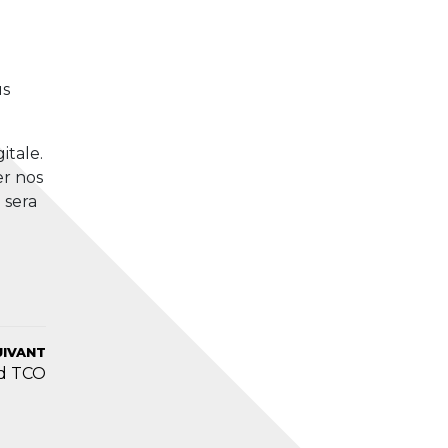
us
itale.
er nos
 sera
UIVANT
ud TCO