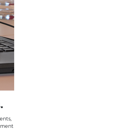
.
ents,
lement